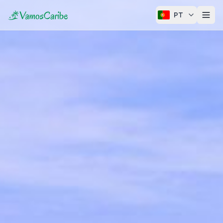
PT
Caribe
Mapa do Caribe
Clima do Caribe
Cruzeiros no Caribe
Regiões do Caribe
Grandes Antilhas
Pequenas Antilhas
Ilhas ABC
Caribe Francês
Caribe Neerlandês