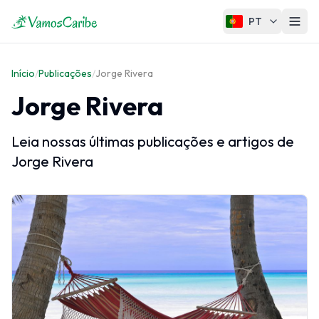
PT
Caribe
Início
/
Publicações
/
Jorge Rivera
Mapa do Caribe
Jorge Rivera
Clima do Caribe
Cruzeiros no Caribe
Leia nossas últimas publicações e artigos de
Jorge Rivera
Regiões do Caribe
Grandes Antilhas
Pequenas Antilhas
Ilhas ABC
Caribe Francês
Caribe Neerlandês