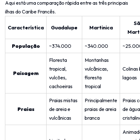
Aqui está uma comparação rápida entre as três principais
ilhas do Caribe Francês.
Sã
Característica
Guadalupe
Martinica
Mart
População
~374.000
~340.000
~25.00
Floresta
Montanhas
tropical,
vulcânicas,
Colinas 
Paisagem
vulcões,
floresta
lagoas
cachoeiras
tropical
Praias mistas
Principalmente
Praias 
Praias
de areia e
praias de areia
de água
vulcânicas
branca
cristalin
Animad