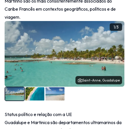
Martinho são os mais consistentemente associados ao
Caribe Francês em contextos geográficos, políticos e de
viagem.
Outras
1
/
3
Contacto
Saint-Anne, Guadalupe
Status político e relação com a UE
Guadalupe e Martinica são departamentos ultramarinos da