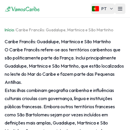
PT
Caribe
Início
/
Caribe Francês: Guadalupe, Martinica e São Martinho
Mapa do Caribe
Caribe Francês: Guadalupe, Martinica e São Martinho
Clima do Caribe
O Caribe Francês refere-se aos territórios caribenhos que
Cruzeiros no Caribe
são politicamente parte da França. Inclui principalmente
Guadalupe, Martinica e São Martinho, que estão localizados
no leste do Mar do Caribe e fazem parte das Pequenas
Regiões do Caribe
Antilhas.
Estas ilhas combinam geografia caribenha e influências
Grandes Antilhas
culturais crioulas com governança, língua e instituições
Pequenas Antilhas
públicas francesas. Embora outros territórios franceses
Ilhas ABC
como São Bartolomeu sejam por vezes incluídos em
Caribe Francês
definições mais amplas, Guadalupe, Martinica e São
Caribe Neerlandês