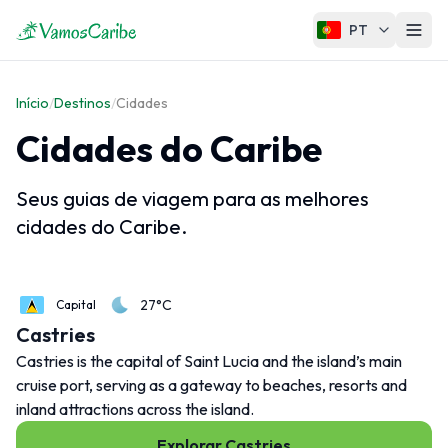
PT
Caribe
Início
/
Destinos
/
Cidades
Mapa do Caribe
Cidades do Caribe
Clima do Caribe
Cruzeiros no Caribe
Seus guias de viagem para as melhores
cidades do Caribe.
Regiões do Caribe
27°C
Capital
Grandes Antilhas
Castries
Pequenas Antilhas
Castries is the capital of Saint Lucia and the island’s main
Ilhas ABC
cruise port, serving as a gateway to beaches, resorts and
inland attractions across the island.
Caribe Francês
Caribe Neerlandês
Explorar Castries