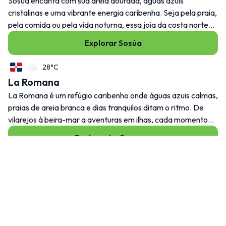
Sosúa encanta com sua areia dourada, águas azuis
cristalinas e uma vibrante energia caribenha. Seja pela praia,
pela comida ou pela vida noturna, essa joia da costa norte
tem o poder de fazer você querer ficar mais tempo.
Explorar Sosúa
28°C
La Romana
La Romana é um refúgio caribenho onde águas azuis calmas,
praias de areia branca e dias tranquilos ditam o ritmo. De
vilarejos à beira-mar a aventuras em ilhas, cada momento
aqui parece feito para desacelerar e aproveitar a vida.
Explorar La Romana
26°C
Punta Cana
Punta Cana é um dos melhores destinos do Caribe para
combinar dias relaxantes na praia com noites cheias de
energia. Águas cristalinas, areias infinitas e atividades que