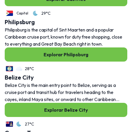
29°C
Capital
Philipsburg
Outras
Philipsburg is the capital of Sint Maarten and a popular
Contacto
Caribbean cruise port, known for duty free shopping, close
to everything and Great Bay Beach right in town.
Explorar Philipsburg
28°C
Belize City
Belize City is the main entry point to Belize, serving as a
cruise port and transit hub for travelers heading to the
cayes, inland Maya sites, or onward to other Caribbean
destinations.
Explorar Belize City
27°C