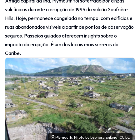
Antiga capital da ilha, Plymouth foi soterrada por cinzas
vulcânicas durante a erupção de 1995 do vulcão Soufrière
Hills. Hoje, permanece congelada no tempo, com edifícios e
ruas abandonados visíveis a partir de pontos de observação
seguros. Passeios guiados oferecem insights sobre o
impacto da erupção. É um dos locais mais surreais do
Caribe.
Plymouth.
Photo
by Leonora Enking.
CC by.