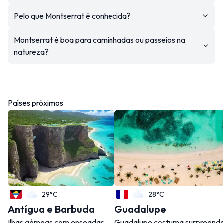
Pelo que Montserrat é conhecida?
Montserrat é boa para caminhadas ou passeios na
natureza?
Países próximos
29°C
28°C
Antígua e Barbuda
Guadalupe
Ilhas gémeas com enseadas
Guadalupe costuma surpreend