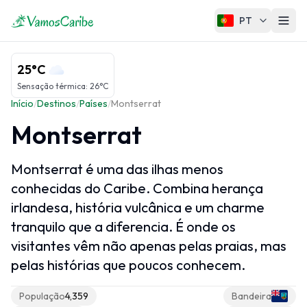
PT
Caribe
25°C
Mapa do Caribe
Sensação térmica
:
26°C
Início
/
Destinos
/
Países
/
Montserrat
Clima do Caribe
Montserrat
Cruzeiros no Caribe
Montserrat é uma das ilhas menos
Regiões do Caribe
conhecidas do Caribe. Combina herança
irlandesa, história vulcânica e um charme
Grandes Antilhas
tranquilo que a diferencia. É onde os
Pequenas Antilhas
visitantes vêm não apenas pelas praias, mas
Ilhas ABC
pelas histórias que poucos conhecem.
Caribe Francês
População
4,359
Bandeira
Caribe Neerlandês