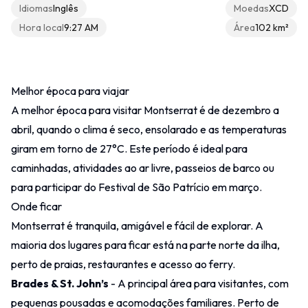
Idiomas
Inglês
Moedas
XCD
Hora local
9:27 AM
Área
102 km²
Outras
Contacto
Melhor época para viajar
A melhor época para visitar Montserrat é de dezembro a
abril, quando o clima é seco, ensolarado e as temperaturas
giram em torno de 27°C. Este período é ideal para
caminhadas, atividades ao ar livre, passeios de barco ou
para participar do Festival de São Patrício em março.
Onde ficar
Montserrat é tranquila, amigável e fácil de explorar. A
maioria dos lugares para ficar está na parte norte da ilha,
perto de praias, restaurantes e acesso ao ferry.
Brades & St. John’s
- A principal área para visitantes, com
pequenas pousadas e acomodações familiares. Perto de