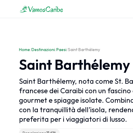
Caraibi
Mappa dei Caraibi
Home
Clima dei Caraibi
/
Destinazioni
/
Paesi
/
Saint Barthélemy
Crociere Caraibi
Saint Barthélemy
Saint Barthélemy, nota come St. B
francese dei Caraibi con un fascino 
gourmet e spiagge isolate. Combina 
con la tranquillità dell’isola, rend
preferita per i viaggiatori di lusso.