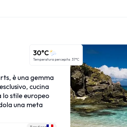
Regioni dei Caraibi
Grandi Antille
Piccole Antille
30°C
Isole ABC
Temperatura percepita
:
37°C
Caraibi Francesi
Caraibi Olandesi
arts, è una gemma
esclusivo, cucina
lo stile europeo
endola una meta