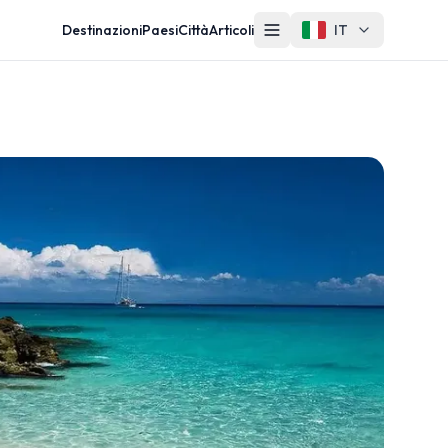
Destinazioni
Paesi
Città
Articoli
IT
Altro
Contatti