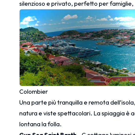
silenzioso e privato, perfetto per famiglie
Colombier
Una parte più tranquilla e remota dell’isola
natura e viste spettacolari. La spiaggia è ac
lontana la folla.
Gyp Sea Saint Barth
- C cottage luminosi 