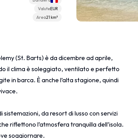
Bandiera
Valute
EUR
Area
21 km²
élemy (St. Barts) è da dicembre ad aprile,
o il clima è soleggiato, ventilato e perfetto
gite in barca. È anche l’alta stagione, quindi
vivace.
istemazioni, da resort di lusso con servizi
che riflettono l’atmosfera tranquilla dell’isola.
dove soggiornare.