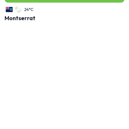
24°C
Montserrat
Montserrat non è ciò che molti si aspettano dai Caraibi, e
questo è il suo fascino.
Esplora Montserrat
23°C
Belize
Dalle spiagge ai siti Maya, ecco tutto ciò che devi sapere
prima di andare in Belize.
Esplora Belize
24°C
Haiti
Viaggia in modo intelligente ad Haiti con consigli su dove
alloggiare, cosa vedere e sulla sicurezza.