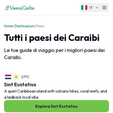
IT
Caraibi
Home
/
Destinazioni
/
Paesi
Mappa dei Caraibi
Tutti i paesi dei Caraibi
Clima dei Caraibi
Crociere Caraibi
Le tue guide di viaggio per i migliori paesi dei
Caraibi.
Regioni dei Caraibi
27°C
Grandi Antille
Sint Eustatius
Piccole Antille
A quiet Caribbean island with volcano hikes, coral reefs, and
Isole ABC
a laidback local vibe.
Caraibi Francesi
Esplora Sint Eustatius
Caraibi Olandesi