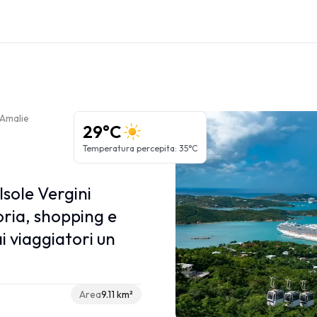
Regioni dei Caraibi
Grandi Antille
 Amalie
Piccole Antille
29°C
Isole ABC
Temperatura percepita
:
35°C
Caraibi Francesi
Caraibi Olandesi
Isole Vergini
oria, shopping e
i viaggiatori un
Area
9.11 km²