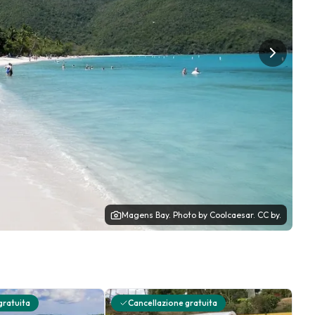
Magens Bay.
Photo
by Coolcaesar.
CC by.
gratuita
Cancellazione gratuita