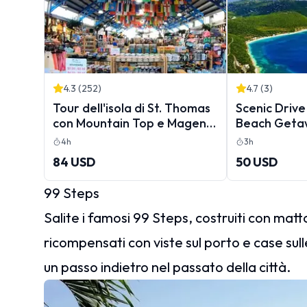
4.3
(
252
)
4.7
(
3
)
Tour dell'isola di St. Thomas
Scenic Driv
con Mountain Top e Magens
Beach Geta
Bay Beach
4h
3h
84 USD
50 USD
99 Steps
Salite i famosi 99 Steps, costruiti con matt
ricompensati con viste sul porto e case su
un passo indietro nel passato della città.