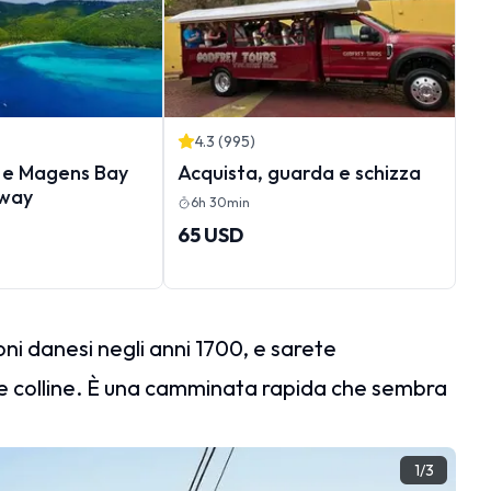
4.3
(
995
)
e e Magens Bay
Acquista, guarda e schizza
way
6h 30min
65 USD
oni danesi negli anni 1700, e sarete
lle colline. È una camminata rapida che sembra
1
/
3