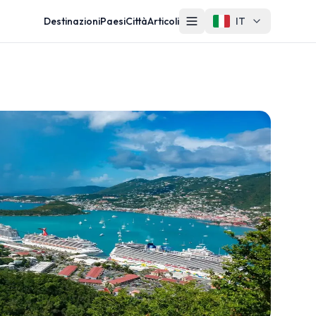
Destinazioni
Paesi
Città
Articoli
IT
Altro
Contatti