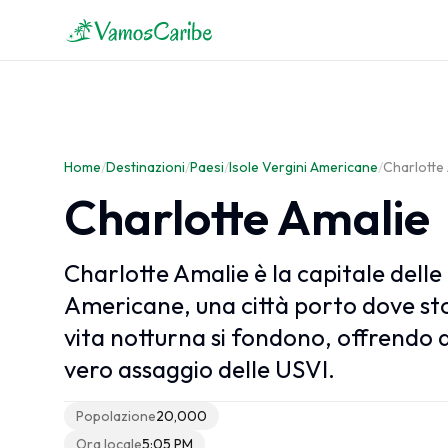
Caraibi
Mappa dei Caraibi
Home
Clima dei Caraibi
/
Destinazioni
/
Paesi
/
Isole Vergini Americane
/
Charlotte
Crociere Caraibi
Charlotte Amalie
Charlotte Amalie è la capitale delle 
Americane, una città porto dove st
vita notturna si fondono, offrendo a
vero assaggio delle USVI.
Popolazione
20,000
Ora locale
5:05 PM