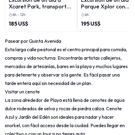
Xcaret Park, transporte
Parque Xplor con
y espectáculo nocturno
almuerzo y transpor
6h - 12h
6h
cultural
185 US$
195 US$
Pasear por Quinta Avenida
Esta larga calle peatonal es el centro principal para comida,
compras y vida nocturna. Encontrarás artistas callejeros,
mercados de artesanías, bares en la playa y muchos lugares
para detenerte y observar a la gente. Es fácil pasar una
tarde entera aquí sin necesidad de un plan.
Visitar un cenote
La zona alrededor de Playa está llena de cenotes de agua
dulce rodeados de selva y rocas de piedra caliza. Cenote
Azul y Jardín del Edén son ideales para nadar y hacer
snorkel, con fácil acceso desde la ciudad. Puedes llegar en
colectivo o con un tour si no tienes auto.