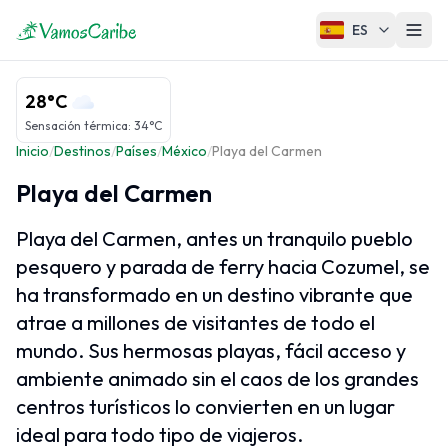
ES
El Caribe
28°C
Mapa del Caribe
Sensación térmica
:
34°C
Inicio
/
Destinos
/
Países
/
México
/
Playa del Carmen
Clima del Caribe
Cruceros Caribe
Playa del Carmen
Playa del Carmen, antes un tranquilo pueblo
pesquero y parada de ferry hacia Cozumel, se
Regiones del Caribe
ha transformado en un destino vibrante que
Antillas Mayores
atrae a millones de visitantes de todo el
Antillas Menores
mundo. Sus hermosas playas, fácil acceso y
ambiente animado sin el caos de los grandes
Islas ABC
centros turísticos lo convierten en un lugar
Caribe Francés
ideal para todo tipo de viajeros.
Caribe Neerlandés