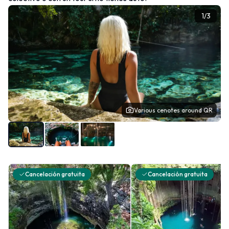
1
/
3
Various cenotes around QR
Cancelación gratuita
Cancelación gratuita