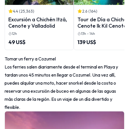
4.4
(
25,363
)
2.6
(
164
)
Excursión a Chichén Itzá,
Tour de Día a Chiché
Cenote y Valladolid
Cenote Ik Kil Cenote
Suytun y Valladolid
12h
13h - 14h
49 US$
139 US$
Tomar un ferry a Cozumel
Los ferries salen diariamente desde el terminal en Playa y
tardan unos 45 minutos en llegar a Cozumel. Una vez allí,
puedes alquilar una moto, hacer snorkel desde la costa o
reservar una excursión de buceo en algunas de las aguas
más claras de la región. Es un viaje de un día divertido y
flexible.