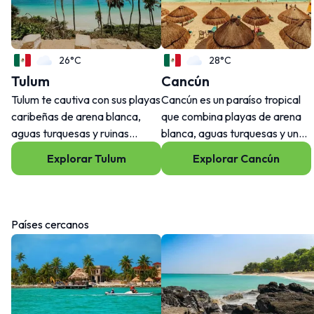
26°C
28°C
Tulum
Cancún
Tulum te cautiva con sus playas
Cancún es un paraíso tropical
caribeñas de arena blanca,
que combina playas de arena
aguas turquesas y ruinas
blanca, aguas turquesas y una
mayas que combinan historia y
rica herencia cultural. Más allá
Explorar Tulum
Explorar Cancún
naturaleza. Su encanto
de sus resorts y vida nocturna,
relajado, excelente comida y
ofrece ruinas mayas, cenotes
noches vibrantes hacen que los
cristalinos y mercados locales
viajeros regresen una y otra
llenos de vida.
Países cercanos
vez.