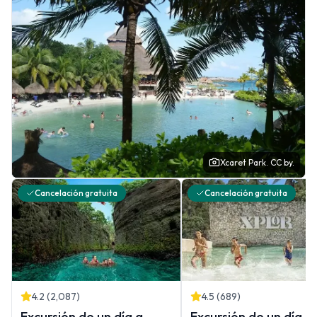
Xcaret Park.
CC by.
Cancelación gratuita
Cancelación gratuita
4.2
(
2,087
)
4.5
(
689
)
Excursión de un día a
Excursión de un día al