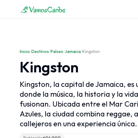
El Caribe
Mapa del Caribe
Inicio
Clima del Caribe
/
Destinos
/
Países
/
Jamaica
/
Kingston
Cruceros Caribe
Kingston
Kingston, la capital de Jamaica, es 
donde la música, la historia y la vid
fusionan. Ubicada entre el Mar Car
Azules, la ciudad combina reggae, 
callejeros en una experiencia única.