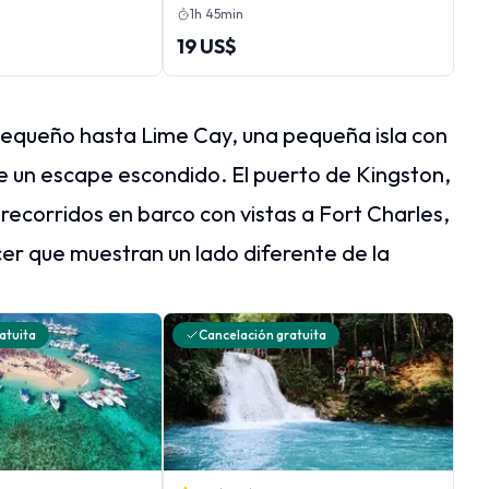
glés
1h 45min
19 US$
equeño hasta Lime Cay, una pequeña isla con
e un escape escondido. El puerto de Kingston,
recorridos en barco con vistas a Fort Charles,
cer que muestran un lado diferente de la
atuita
Cancelación gratuita