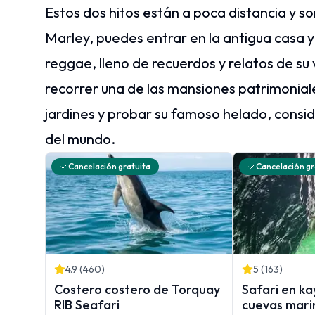
Estos dos hitos están a poca distancia y s
Marley, puedes entrar en la antigua casa y
reggae, lleno de recuerdos y relatos de su
recorrer una de las mansiones patrimonial
jardines y probar su famoso helado, cons
del mundo.
Cancelación gratuita
Cancelación gr
4.9
(
460
)
5
(
163
)
Costero costero de Torquay
Safari en ka
RIB Seafari
cuevas mari