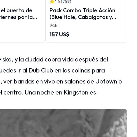
4.6
(
759
)
 el puerto de
Pack Combo Triple Acción
viernes por la
(Blue Hole, Cabalgatas y
ro por la playa
River Tubing)
5h
 alquiler de
157 US$
rcos
 ska, y la ciudad cobra vida después del
des ir al Dub Club en las colinas para
as, ver bandas en vivo en salones de Uptown o
el centro. Una noche en Kingston es