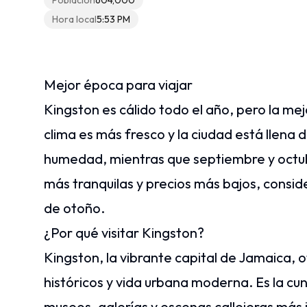
Población
604,000
Hora local
5:53 PM
Mejor época para viajar
Kingston es cálido todo el año, pero la mej
clima es más fresco y la ciudad está llena 
humedad, mientras que septiembre y octubr
más tranquilas y precios más bajos, conside
de otoño.
¿Por qué visitar Kingston?
Kingston, la vibrante capital de Jamaica, o
históricos y vida urbana moderna. Es la cu
museos, galerías y escenas callejeras más in