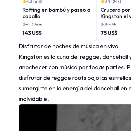
4.3
(
613
)
3.9
(
247
)
Rafting en bambú y paseo a
Crucero por
caballo
Kingston el 
noche, cruce
4h 30min
3h - 4h
el domingo o
143 US$
75 US$
nuestros ba
Disfrutar de noches de música en vivo
Kingston es la cuna del reggae, dancehall y
anochecer con música por todas partes. Pue
disfrutar de reggae roots bajo las estrell
sumergirte en la energía del dancehall en 
inolvidable.