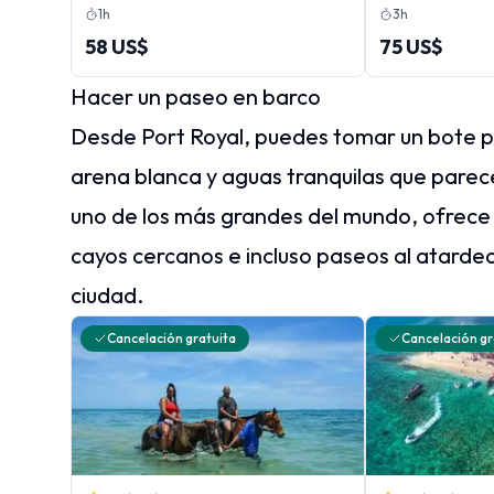
en Riviera In
1h
3h
58 US$
75 US$
Hacer un paseo en barco
Desde Port Royal, puedes tomar un bote p
arena blanca y aguas tranquilas que parec
uno de los más grandes del mundo, ofrece 
cayos cercanos e incluso paseos al atarde
ciudad.
Cancelación gratuita
Cancelación gr