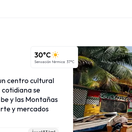
Regiones del Caribe
Antillas Mayores
Antillas Menores
30°C
Islas ABC
Sensación térmica
:
37°C
Caribe Francés
Caribe Neerlandés
un centro cultural
a cotidiana se
ibe y las Montañas
arte y mercados