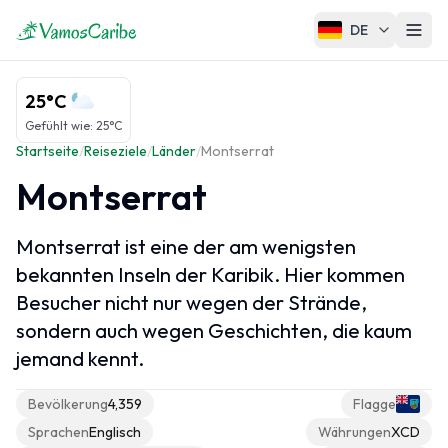
DE
Karibiküberblick
25°C
Karte der Karibik
Gefühlt wie
:
25°C
Startseite
/
Reiseziele
/
Länder
/
Montserrat
Klima der Karibik
Montserrat
Kreuzfahrten in der Karibik
Montserrat ist eine der am wenigsten
Karibische Regionen
bekannten Inseln der Karibik. Hier kommen
Besucher nicht nur wegen der Strände,
Große Antillen
sondern auch wegen Geschichten, die kaum
Kleine Antillen
jemand kennt.
ABC-Inseln
Bevölkerung
4,359
Flagge
Französische Karibik
Sprachen
Englisch
Währungen
XCD
Karibische Niederlande