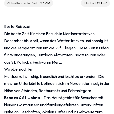
Aktuelle lokale Zeit
5:23 AM
Fläche
102 km²
Sonstiges
Beste Reisezeit
Kontakt
Die beste Zeit für einen Besuch in Montserrat ist von
Dezember bis April, wenn das Wetter trocken und sonnig ist
und die Temperaturen um die 27°C liegen. Diese Zeit ist ideal
für Wanderungen, Outdoor-Aktivitäten, Bootstouren oder
das St. Patrick’s Festival im März.
Wo übernachten
Montserrat ist ruhig, freundlich und leicht zu erkunden. Die
meisten Unterkünfte befinden sich im Norden der Insel, in der
Nähe von Stränden, Restaurants und Fähranlegern.
Brades & St. John’s
- Das Hauptgebiet für Besucher mit
kleinen Gasthäusern und familiengeführten Unterkünften.
Nahe an Geschäften, lokalen Cafés und in Gehweite zum