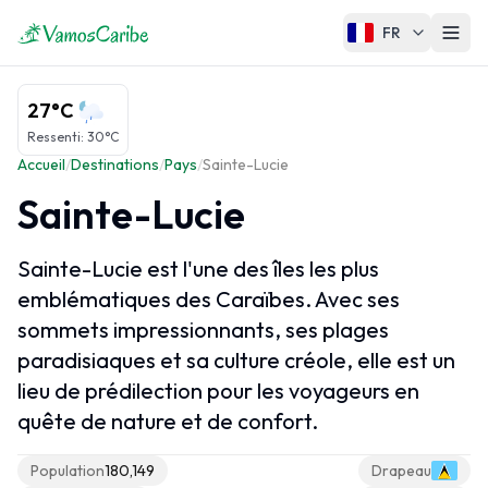
FR
Aperçu des Caraïbes
27°C
Carte des Caraïbes
Ressenti
:
30°C
Accueil
/
Destinations
/
Pays
/
Sainte-Lucie
Climat des Caraïbes
Sainte-Lucie
Croisières Caraïbes
Sainte-Lucie est l'une des îles les plus
Régions des Caraïbes
emblématiques des Caraïbes. Avec ses
sommets impressionnants, ses plages
Grandes Antilles
paradisiaques et sa culture créole, elle est un
Petites Antilles
lieu de prédilection pour les voyageurs en
Îles ABC
quête de nature et de confort.
Caraïbes Françaises
Population
180,149
Drapeau
Caraïbes Néerlandaises