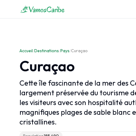
Aperçu des Caraïbes
Carte des Caraïbes
Accueil
Climat des Caraïbes
/
Destinations
/
Pays
/
Curaçao
Croisières Caraïbes
Curaçao
Cette île fascinante de la mer des C
largement préservée du tourisme de
les visiteurs avec son hospitalité au
magnifiques plages de sable blanc e
cristallines.