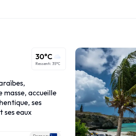
Régions des Caraïbes
Grandes Antilles
Petites Antilles
30°C
Îles ABC
Ressenti
:
35°C
Caraïbes Françaises
Caraïbes Néerlandaises
araïbes,
 masse, accueille
thentique, ses
t ses eaux