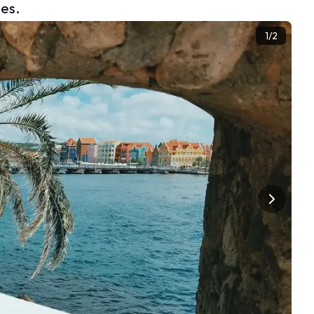
es.
1
/
2