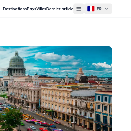
Destinations
Pays
Villes
Dernier article
FR
Autre
Contact