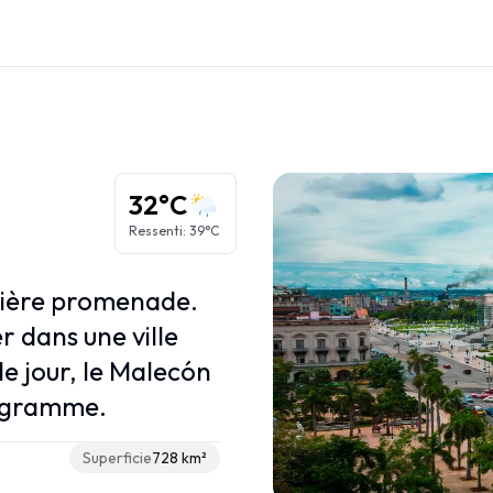
Régions des Caraïbes
Grandes Antilles
Petites Antilles
32°C
Îles ABC
Ressenti
:
39°C
Caraïbes Françaises
Caraïbes Néerlandaises
mière promenade.
r dans une ville
le jour, le Malecón
programme.
Superficie
728 km²