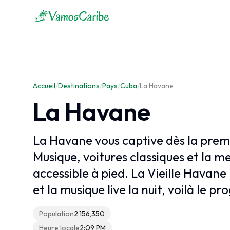
Aperçu des Caraïbes
Carte des Caraïbes
Accueil
Climat des Caraïbes
/
Destinations
/
Pays
/
Cuba
/
La Havane
Croisières Caraïbes
La Havane
La Havane vous captive dès la pre
Musique, voitures classiques et la me
accessible à pied. La Vieille Havane 
et la musique live la nuit, voilà le 
Population
2,156,350
Heure locale
2:09 PM