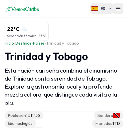
ES
El Caribe
22°C
Mapa del Caribe
Sensación térmica
:
23°C
Inicio
/
Destinos
/
Países
/
Trinidad y Tobago
Clima del Caribe
Trinidad y Tobago
Cruceros Caribe
Esta nación caribeña combina el dinamismo
Regiones del Caribe
de Trinidad con la serenidad de Tobago.
Explore la gastronomía local y la profunda
Antillas Mayores
mezcla cultural que distingue cada visita a la
Antillas Menores
isla.
Islas ABC
Población
1,511,155
Bandera
Caribe Francés
Idiomas
Inglés
Monedas
TTD
Caribe Neerlandés