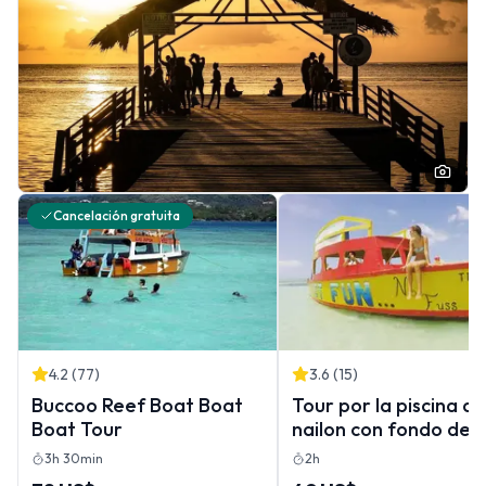
Cancelación gratuita
4.2
(
77
)
3.6
(
15
)
Buccoo Reef Boat Boat
Tour por la piscina de
Boat Tour
nailon con fondo de
cristal en Buccoo Ree
3h 30min
2h