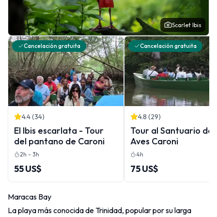
Scarlet Ibis
Cancelación gratuita
Cancelación gratuita
4.4
(
34
)
4.8
(
29
)
El Ibis escarlata - Tour
Tour al Santuario de
del pantano de Caroni
Aves Caroni
2h - 3h
4h
55 US$
75 US$
Maracas Bay
La playa más conocida de Trinidad, popular por su larga