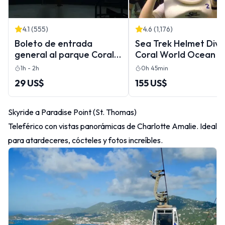
4.1
(
555
)
4.6
(
1,176
)
Boleto de entrada
Sea Trek Helmet Dive
general al parque Coral
Coral World Ocean P
World Ocean
1h - 2h
0h 45min
29 US$
155 US$
Skyride a Paradise Point (St. Thomas)
Teleférico con vistas panorámicas de Charlotte Amalie. Ideal
para atardeceres, cócteles y fotos increíbles.