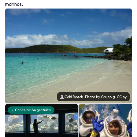
marinos.
Coki Beach.
Photo
by Gruepig.
CC by.
Cancelación gratuita