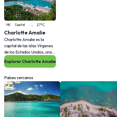
27°C
Capital
Charlotte Amalie
Charlotte Amalie es la
capital de las Islas Vírgenes
de los Estados Unidos, una
ciudad portuaria donde la
Explorar Charlotte Amalie
historia, las compras y la vida
nocturna se fusionan,
ofreciendo a los viajeros un
Países cercanos
verdadero sabor de las Islas
Vírgenes.