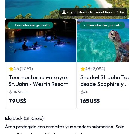
Virgin Islands National Park.
CC by.
Cancelación gratuita
Cancelación gratuita
4.6
(
1,097
)
4.9
(
2,054
)
Tour nocturno en kayak
Snorkel St. John Tour
St. John - Westin Resort
desde Sapphire y
Margaritaville
0h 50min
6h
79 US$
165 US$
Isla Buck (St. Croix)
Área protegida con arrecifes y un sendero submarino. Solo