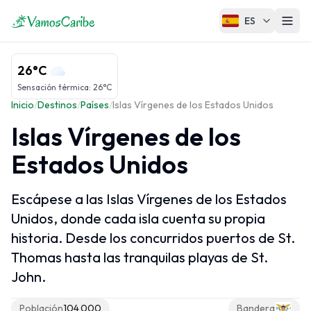
ES
El Caribe
26°C
Mapa del Caribe
Sensación térmica
:
26°C
Inicio
/
Destinos
/
Países
/
Islas Vírgenes de los Estados Unidos
Clima del Caribe
Islas Vírgenes de los
Cruceros Caribe
Estados Unidos
Regiones del Caribe
Escápese a las Islas Vírgenes de los Estados
Unidos, donde cada isla cuenta su propia
Antillas Mayores
historia. Desde los concurridos puertos de St.
Antillas Menores
Thomas hasta las tranquilas playas de St.
Islas ABC
John.
Caribe Francés
Caribe Neerlandés
Población
104,000
Bandera