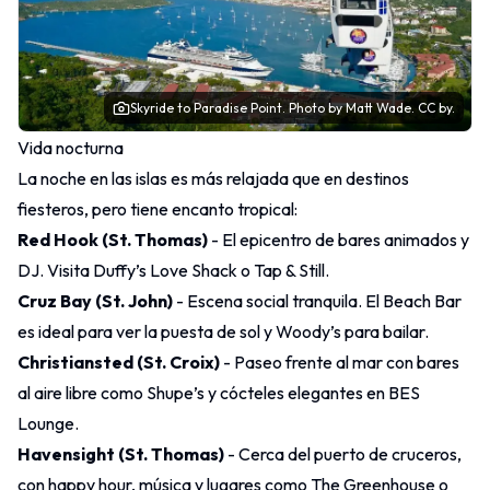
Skyride to Paradise Point.
Photo
by Matt Wade.
CC by.
Vida nocturna
La noche en las islas es más relajada que en destinos
fiesteros, pero tiene encanto tropical:
Red Hook (St. Thomas)
- El epicentro de bares animados y
DJ. Visita Duffy’s Love Shack o Tap & Still.
Cruz Bay (St. John)
- Escena social tranquila. El Beach Bar
es ideal para ver la puesta de sol y Woody’s para bailar.
Christiansted (St. Croix)
- Paseo frente al mar con bares
al aire libre como Shupe’s y cócteles elegantes en BES
Lounge.
Havensight (St. Thomas)
- Cerca del puerto de cruceros,
con happy hour, música y lugares como The Greenhouse o