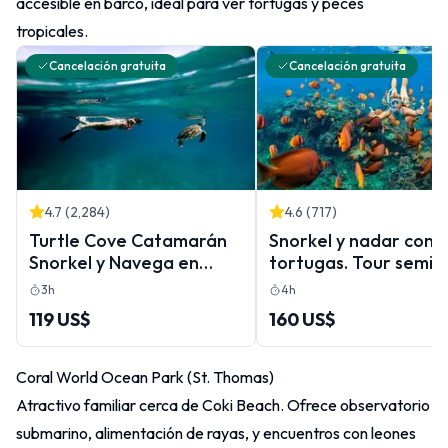
accesible en barco, ideal para ver tortugas y peces
tropicales.
Cancelación gratuita
Cancelación gratuita
4.7
(
2,284
)
4.6
(
717
)
Turtle Cove Catamarán
Snorkel y nadar con
Snorkel y Navega en
tortugas. Tour semi
Little Buck Island STT
privado a Buck Island
3h
4h
Honeymoon Beach
119 US$
160 US$
Coral World Ocean Park (St. Thomas)
Atractivo familiar cerca de Coki Beach. Ofrece observatorio
submarino, alimentación de rayas, y encuentros con leones