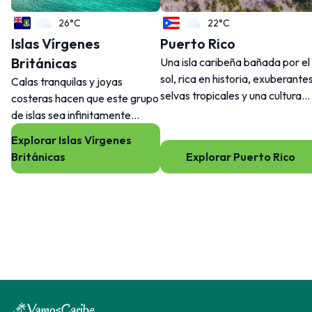
26°C
22°C
Islas Vírgenes
Puerto Rico
Británicas
Una isla caribeña bañada por el
sol, rica en historia, exuberante
Calas tranquilas y joyas
selvas tropicales y una cultura
costeras hacen que este grupo
vibrante, donde el encanto
de islas sea infinitamente
colonial español se combina con
intrigante.
Explorar Islas Vírgenes
la aventura tropical.
Británicas
Explorar Puerto Rico