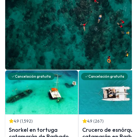
Cancelación gratuita
Cancelación gratuita
4.9
(
1,592
)
4.9
(
267
)
Snorkel en tortuga
Crucero de esnórque
catamarán de Barbados
catamarán en Barba