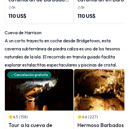
con almuerzo y barra
con almuerzo y barra
5h
5h
libre
libre
110 US$
110 US$
Cueva de Harrison
A un corto trayecto en coche desde Bridgetown, esta
caverna subterránea de piedra caliza es uno de los tesoros
naturales de la isla. El recorrido en tranvía guiado facilita
explorar estalactitas espectaculares y piscinas de cristal.
Cancelación gratuita
4.5
(
158
)
4.6
(
227
)
Tour a la cueva de
Hermoso Barbados :