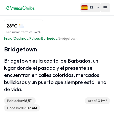
ES
El Caribe
28°C
Mapa del Caribe
Sensación térmica
:
32°C
Inicio
/
Destinos
/
Países
/
Barbados
/
Bridgetown
Clima del Caribe
Cruceros Caribe
Bridgetown
Bridgetown es la capital de Barbados, un
lugar donde el pasado y el presente se
Regiones del Caribe
encuentran en calles coloridas, mercados
Antillas Mayores
bulliciosos y un puerto que siempre está lleno
Antillas Menores
de vida.
Islas ABC
Población
98,511
Área
40 km²
Caribe Francés
Hora local
9:02 AM
Caribe Neerlandés