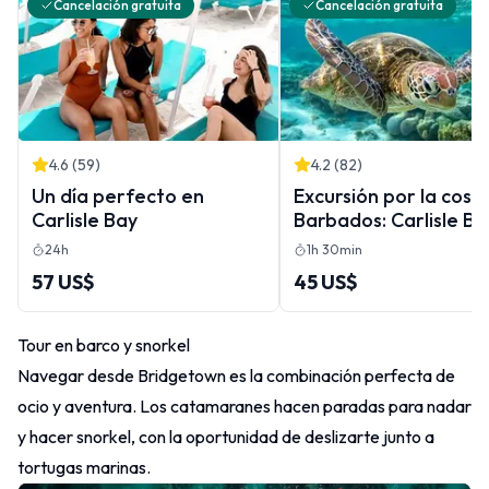
Cancelación gratuita
Cancelación gratuita
4.6
(
59
)
4.2
(
82
)
Un día perfecto en
Excursión por la cost
Carlisle Bay
Barbados: Carlisle Ba
Turtle & Shipwreck
24h
1h 30min
57 US$
45 US$
Tour en barco y snorkel
Navegar desde Bridgetown es la combinación perfecta de
ocio y aventura. Los catamaranes hacen paradas para nadar
y hacer snorkel, con la oportunidad de deslizarte junto a
tortugas marinas.