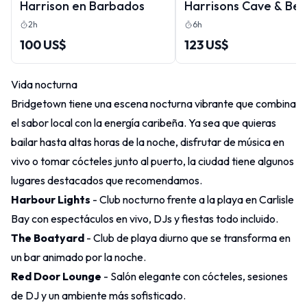
Harrison en Barbados
Harrisons Cave & Be
Day Tour
2h
6h
100 US$
123 US$
Vida nocturna
Bridgetown tiene una escena nocturna vibrante que combina
el sabor local con la energía caribeña. Ya sea que quieras
bailar hasta altas horas de la noche, disfrutar de música en
vivo o tomar cócteles junto al puerto, la ciudad tiene algunos
lugares destacados que recomendamos.
Harbour Lights
- Club nocturno frente a la playa en Carlisle
Bay con espectáculos en vivo, DJs y fiestas todo incluido.
The Boatyard
- Club de playa diurno que se transforma en
un bar animado por la noche.
Red Door Lounge
- Salón elegante con cócteles, sesiones
de DJ y un ambiente más sofisticado.